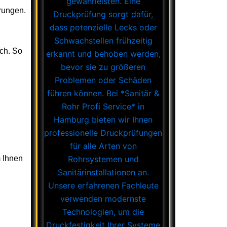
erungen.
ch. So
m Ihnen