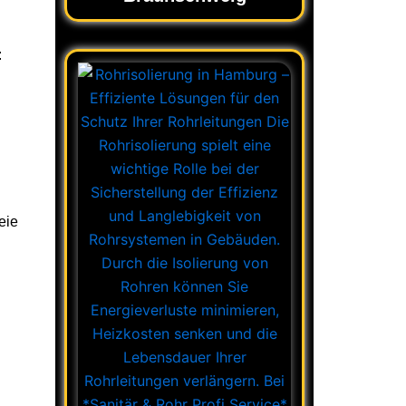
:
eie