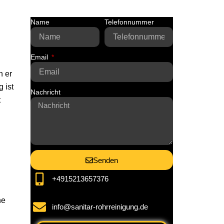
Name
Telefonnummer
Email
n er
 ist
Nachricht
t
Senden
+4915213657376
he
info@sanitar-rohrreinigung.de