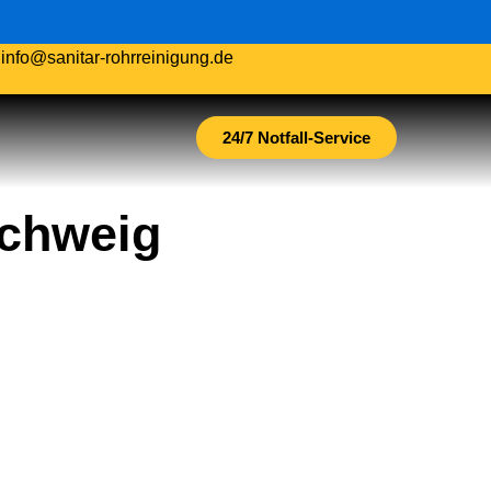
.
info@sanitar-rohrreinigung.de
24/7 Notfall-Service
schweig