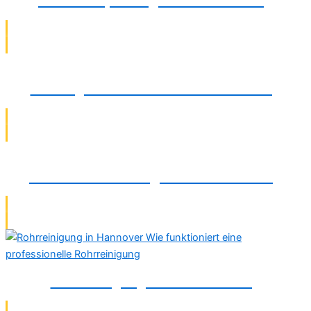
Dichtheitsprüfung in Braunschweig
Heizungsinstallation in Braunschweig
Wasserfiltermontage in Braunschweig
Rohrreinigung in Braunschweig