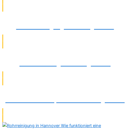
Abflussreinigung in Barsinghausen
Rohrsanierung in Barsinghausen
Wasserschadenreparatur in Barsinghausen