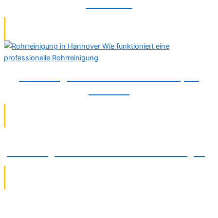
Abflüssen
Die häufigsten Ursachen für verstopfte
Abflüsse
Die häufigsten Fehler bei der Rohrreinigung
Verstopfungsbeseitigung in Garbsen