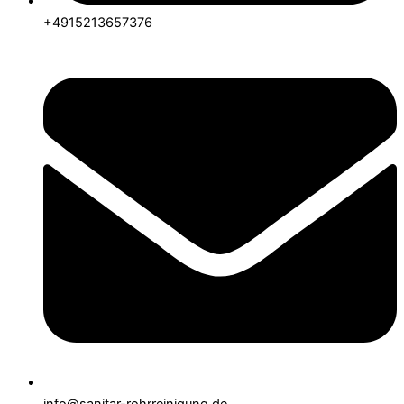
+4915213657376
info@sanitar-rohrreinigung.de