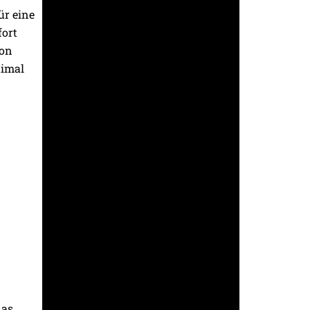
ür eine
fort
ion
timal
das