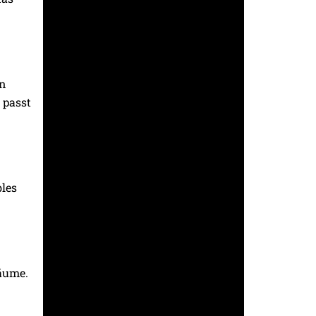
en
 passt
les
Räume.