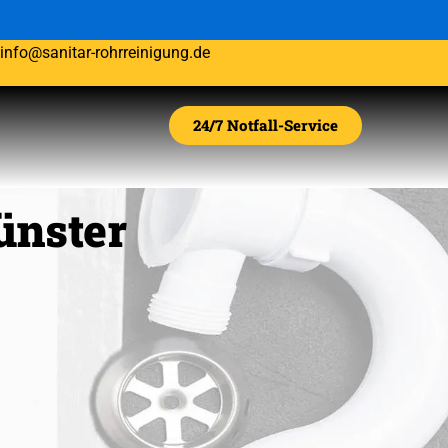
.
info@sanitar-rohrreinigung.de
24/7 Notfall-Service
ünster