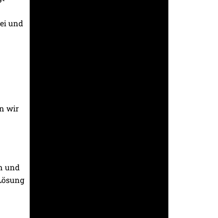
ei und
n wir
en und
 Lösung