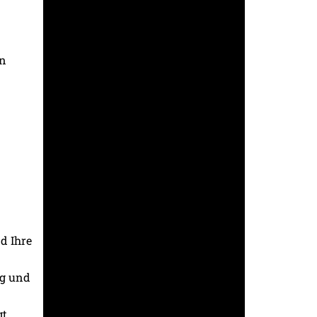
en
d Ihre
ng und
gt