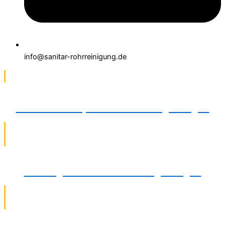
info@sanitar-rohrreinigung.de
TV-Kamerainspektionen in Langenhagen
Heizungsinstallation in Langenhagen