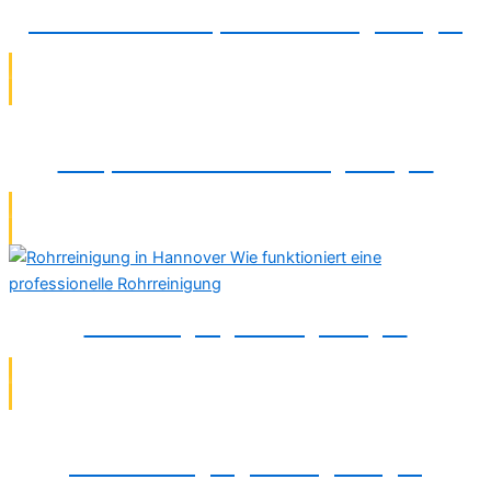
Wasserschadenreparatur in Langenhagen
Pumpeninstallation in Langenhagen
Rohrreinigung in Langenhagen
Abflussreinigung in Langenhagen