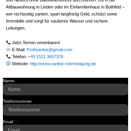
und nahezu ohne Baustellenstress durchführen. Ob in der
Altbauwohnung in Linden oder im Einfamilienhaus in Bothfeld –
wer rechtzeitig saniert, spart langfristig Geld, schützt seine
Immobilie und sorgt für sauberes Wasser und sichere
Leitungen.
Jetzt Termin vereinbaren!
E-Mail:
Profisanitar@gmail.com
Telefon:
+49 1521 3657376
Website:
http://www.sanitar-rohrreinigung.de
Name
Telefonnummer
Email