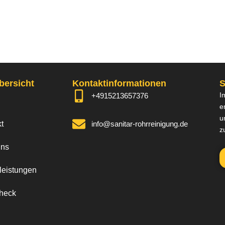
bersicht
Kontaktinformationen
S
I
+4915213657376
e
u
t
info@sanitar-rohrreinigung.de
z
uns
leistungen
check