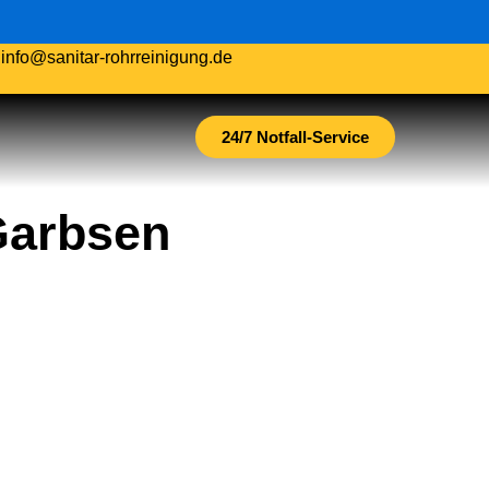
.
info@sanitar-rohrreinigung.de
24/7 Notfall-Service
Garbsen