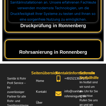
Druckprüfung in Ronnenberg
Rohrsanierung in Ronnenberg
Seitenübersicht
Kontaktinformationen
Schnelle
Notfallhilfe
+4915213657376
Sanitär & Rohr
Home
Im Notfall sind
Profi Service –
wir rund um
Ihr
info@sanitar-
die Uhr für Sie
Kontakt
zuverlässiger
erreichbar.
rohrreinigung.de
Partner für alle
Rufen Sie uns
Rohr- und
Über
an und wir
Sanitärprobleme.