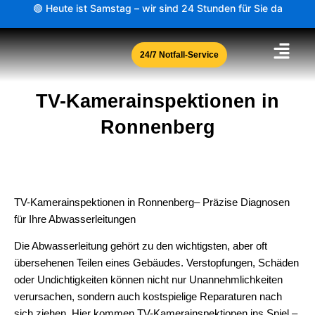
Zum
🟢 Heute ist Samstag – wir sind 24 Stunden für Sie da
Inhalt
springen
24/7 Notfall-Service
TV-Kamerainspektionen in
Ronnenberg
TV-Kamerainspektionen in Ronnenberg– Präzise Diagnosen
für Ihre Abwasserleitungen
Die Abwasserleitung gehört zu den wichtigsten, aber oft
übersehenen Teilen eines Gebäudes. Verstopfungen, Schäden
oder Undichtigkeiten können nicht nur Unannehmlichkeiten
verursachen, sondern auch kostspielige Reparaturen nach
sich ziehen. Hier kommen TV-Kamerainspektionen ins Spiel –