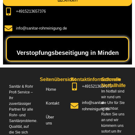
+4915213657376
info@sanitar-rohrreinigung.de
Verstopfungsbeseitigung in Minden
Seitenübersicht
Kontaktinformationen
Schnelle
Notfallhilfe
+4915213657376
Sanitär & Rohr
Home
Im Notfall sind
Profi Service –
wir rund um
Ihr
info@sanitar-
die Uhr für Sie
Kontakt
zuverlässiger
erreichbar.
rohrreinigung.de
Partner für alle
Rufen Sie uns
Rohr- und
Über
an und wir
Sanitärprobleme.
uns
kümmern uns
Qualität, auf
sofort um Ihr
die Sie sich