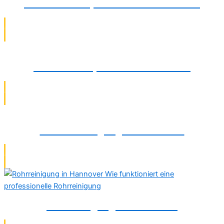
TV-Kamerainspektionen in Gütersloh
Rohrbruchreparatur in Gütersloh
Abflussreinigung in Gütersloh
Rohrreinigung in Gütersloh