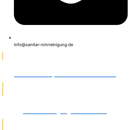
info@sanitar-rohrreinigung.de
TV-Kamerainspektionen in Gütersloh
Abflussreinigung in Gütersloh