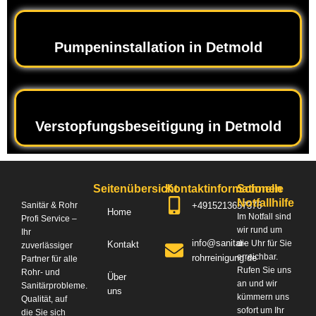
Pumpeninstallation in Detmold
Verstopfungsbeseitigung in Detmold
Seitenübersicht
Kontaktinformationen
Schnelle
Notfallhilfe
+4915213657376
Sanitär & Rohr
Home
Im Notfall sind
Profi Service –
wir rund um
Ihr
info@sanitar-
die Uhr für Sie
Kontakt
zuverlässiger
erreichbar.
rohrreinigung.de
Partner für alle
Rufen Sie uns
Rohr- und
Über
an und wir
Sanitärprobleme.
uns
kümmern uns
Qualität, auf
sofort um Ihr
die Sie sich