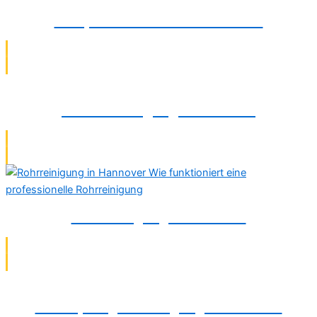
Pumpeninstallation in Detmold
Abflussreinigung in Detmold
Rohrreinigung in Detmold
Verstopfungsbeseitigung in Detmold