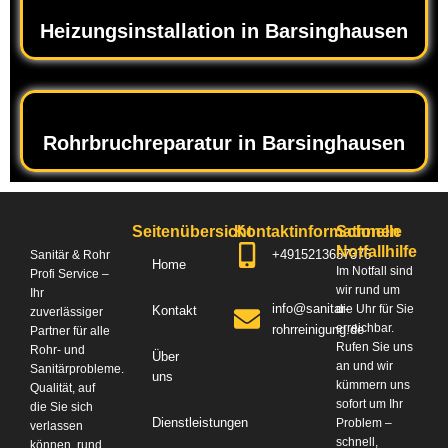
Heizungsinstallation in Barsinghausen
Rohrbruchreparatur in Barsinghausen
Seitenübersicht
Kontaktinformationen
Schnelle
Notfallhilfe
+4915213657376
Sanitär & Rohr
Home
Im Notfall sind
Profi Service –
wir rund um
Ihr
info@sanitar-
die Uhr für Sie
Kontakt
zuverlässiger
erreichbar.
rohrreinigung.de
Partner für alle
Rufen Sie uns
Rohr- und
Über
an und wir
Sanitärprobleme.
uns
kümmern uns
Qualität, auf
sofort um Ihr
die Sie sich
Dienstleistungen
Problem –
verlassen
schnell,
können, rund