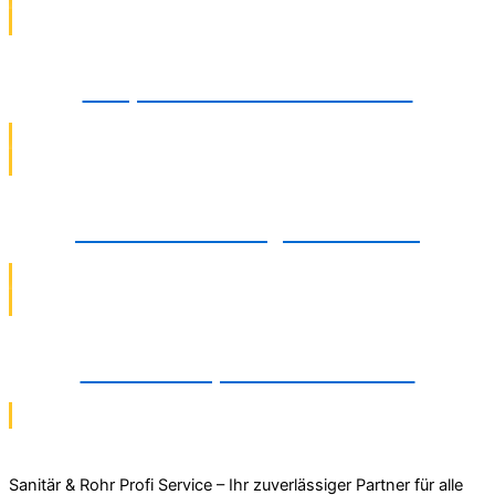
Pumpeninstallation in Bielefeld
Wasserfiltermontage in Bielefeld
Rohrbruchreparatur in Bielefeld
Sanitär & Rohr Profi Service – Ihr zuverlässiger Partner für alle