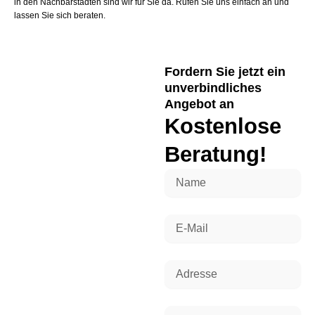
in den Nachbarstädten sind wir für Sie da. Rufen Sie uns einfach an und
lassen Sie sich beraten.
Fordern Sie jetzt ein
unverbindliches
Angebot an
Kostenlose
Beratung!
N
a
m
e
E
-
M
a
A
i
d
l
r
e
T