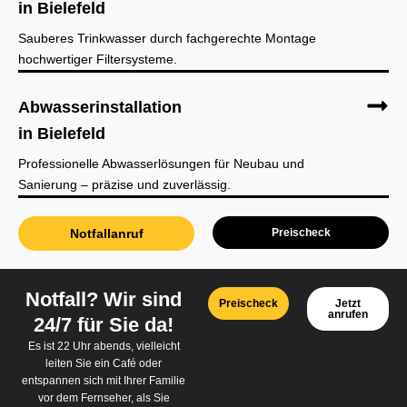
in Bielefeld
Sauberes Trinkwasser durch fachgerechte Montage
hochwertiger Filtersysteme.
Abwasserinstallation
in Bielefeld
Professionelle Abwasserlösungen für Neubau und
Sanierung – präzise und zuverlässig.
Notfallanruf
Preischeck
Notfall? Wir sind
Preischeck
Jetzt
anrufen
24/7 für Sie da!
Es ist 22 Uhr abends, vielleicht
leiten Sie ein Café oder
entspannen sich mit Ihrer Familie
vor dem Fernseher, als Sie