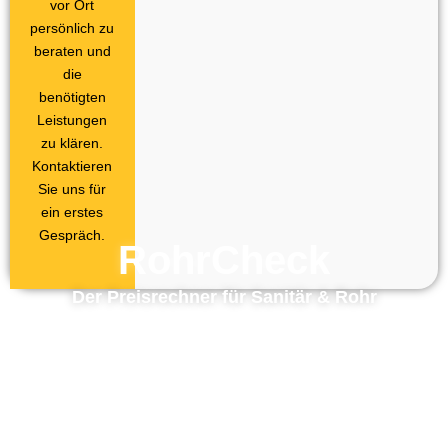
vor Ort
persönlich zu
beraten und
die
benötigten
Leistungen
zu klären.
Kontaktieren
Sie uns für
ein erstes
Gespräch.
RohrCheck
Der Preisrechner für Sanitär & Rohr