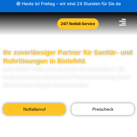
Zum
🟢 Heute ist Freitag – wir sind 24 Stunden für Sie da
Inhalt
springen
24/7 Notfall-Service
Ihr zuverlässiger Partner für Sanitär- und
Rohrlösungen in Bielefeld.
unser Notfall-Team ist rund um die Uhr einsatzbereit. Wir
reagieren schnell und lösen Ihr Problem zuverlässig, damit
Sie sich keine Sorgen machen müssen
Notfallanruf
Preischeck