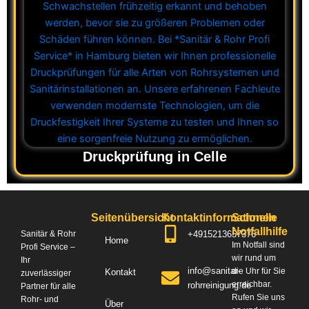
Druckprüfung in Celle
Seitenübersicht
Kontaktinformationen
Schnelle
Notfallhilfe
+4915213657376
Sanitär & Rohr
Home
Im Notfall sind
Profi Service –
wir rund um
Ihr
info@sanitar-
die Uhr für Sie
Kontakt
zuverlässiger
erreichbar.
rohrreinigung.de
Partner für alle
Rufen Sie uns
Rohr- und
Über