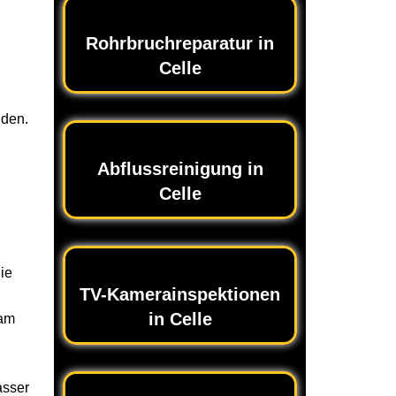
Rohrbruchreparatur in
Celle
lden.
Abflussreinigung in
Celle
ie
TV-Kamerainspektionen
in Celle
sam
asser