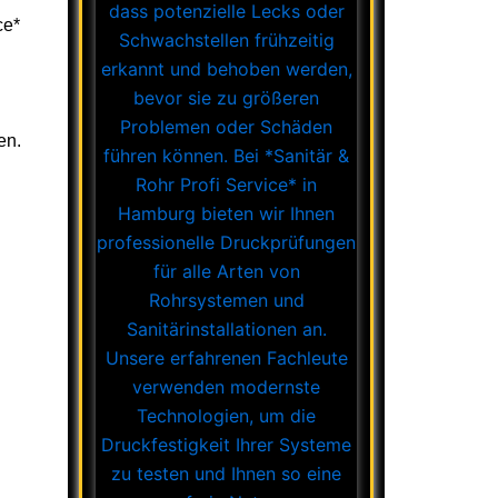
ce*
en.