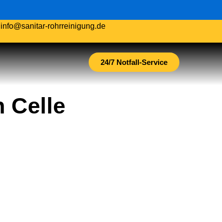
.
info@sanitar-rohrreinigung.de
24/7 Notfall-Service
 Celle