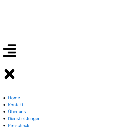
Zum
Inhalt
🟢 Heute ist Donnerstag – wir sind 24 Stunden für Sie da
springen
Home
Kontakt
Über uns
Dienstleistungen
Preischeck