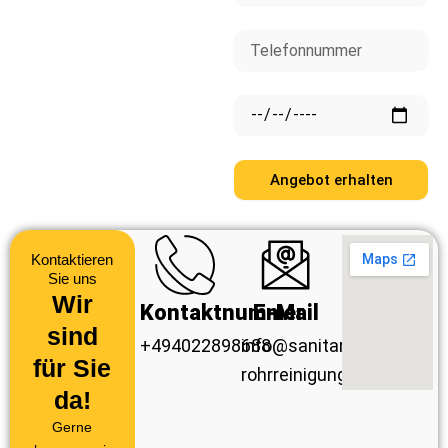
Telefonnummer
Datum
Angebot erhalten
Kontaktieren
Sie uns
Wir
Kontaktnummer
E-Mail
sind
+494022898688
info@sanitar-
für Sie
rohrreinigung.de
da!
Gerne