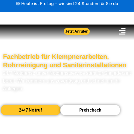
Zum
🟢 Heute ist Freitag – wir sind 24 Stunden für Sie da
Inhalt
springen
Jetzt Anrufen
Fachbetrieb für Klempnerarbeiten,
Rohrreinigung und Sanitärinstallationen
24/7 Notdienst: unser Notdienstservice steht für Sie jederzeit
bereit. Wir kümmern uns zuverlässig und schnell um Ihr
Anliegen.
24/7 Notruf
Preischeck