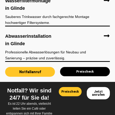
Wasserfiltermontage
in Glinde
Sauberes Trinkwasser durch fachgerechte Montage
hochwertiger Filtersysteme.
Abwasserinstallation
in Glinde
Professionelle Abwasserlösungen für Neubau und
Sanierung – präzise und zuverlässig.
Notfallanruf
Preischeck
Notfall? Wir sind
Preischeck
Jetzt
anrufen
24/7 für Sie da!
Es ist 22 Uhr abends, vielleicht
leiten Sie ein Café oder
entspannen sich mit Ihrer Familie