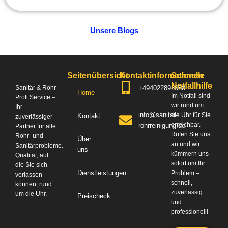
Unsere Blogs
Seitenübersicht
Kontaktinformationen
Schnelle
Notfallhilfe
+494022898688
Sanitär & Rohr
Home
Im Notfall sind
Profi Service –
wir rund um
Ihr
info@sanitar-
die Uhr für Sie
Kontakt
zuverlässiger
erreichbar.
rohrreinigung.de
Partner für alle
Rufen Sie uns
Rohr- und
Über
an und wir
Sanitärprobleme.
uns
kümmern uns
Qualität, auf
sofort um Ihr
die Sie sich
Dienstleistungen
Problem –
verlassen
schnell,
können, rund
zuverlässig
um die Uhr.
Preischeck
und
professionell!