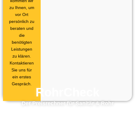
kommen wir
zu Ihnen, um
vor Ort
persönlich zu
beraten und
die
benötigten
Leistungen
zu klären.
Kontaktieren
Sie uns für
ein erstes
Gespräch.
RohrCheck
Der Preisrechner für Sanitär & Rohr