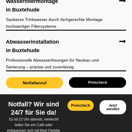
Wasserfiltermontage
in Buxtehude
Sauberes Trinkwasser durch fachgerechte Montage
hochwertiger Filtersysteme.
Abwasserinstallation
in Buxtehude
Professionelle Abwasserlösungen für Neubau und
Sanierung – präzise und zuverlässig.
Notfallanruf
Preischeck
Notfall? Wir sind
Preischeck
Jetzt
anrufen
24/7 für Sie da!
Es ist 22 Uhr abends, vielleicht
leiten Sie ein Café oder
entspannen sich mit Ihrer Familie