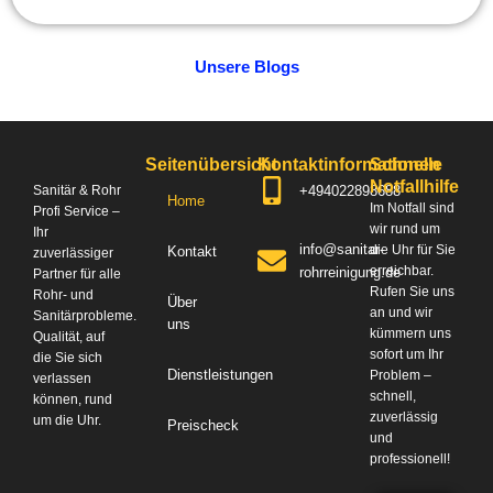
Unsere Blogs
Seitenübersicht
Kontaktinformationen
Schnelle
Notfallhilfe
+494022898688
Sanitär & Rohr
Home
Im Notfall sind
Profi Service –
wir rund um
Ihr
info@sanitar-
die Uhr für Sie
Kontakt
zuverlässiger
erreichbar.
rohrreinigung.de
Partner für alle
Rufen Sie uns
Rohr- und
Über
an und wir
Sanitärprobleme.
uns
kümmern uns
Qualität, auf
sofort um Ihr
die Sie sich
Dienstleistungen
Problem –
verlassen
schnell,
können, rund
zuverlässig
um die Uhr.
Preischeck
und
professionell!