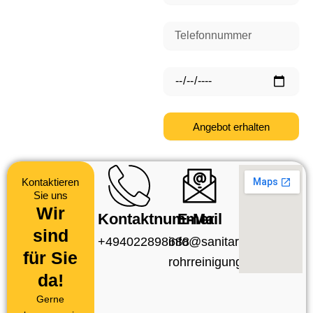
Telefonnummer
Datum
Angebot erhalten
Kontaktieren
Sie uns
Wir
Kontaktnummer
E-Mail
sind
+494022898688
info@sanitar-
für Sie
rohrreinigung.de
da!
Gerne