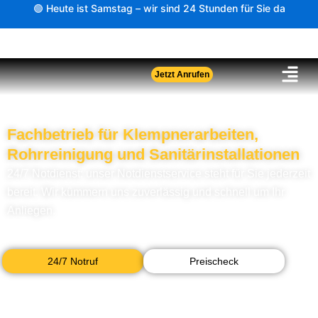
Zum
🟢 Heute ist Samstag – wir sind 24 Stunden für Sie da
Inhalt
springen
Jetzt Anrufen
Fachbetrieb für Klempnerarbeiten,
Rohrreinigung und Sanitärinstallationen
24/7 Notdienst: unser Notdienstservice steht für Sie jederzeit
bereit. Wir kümmern uns zuverlässig und schnell um Ihr
Anliegen.
24/7 Notruf
Preischeck