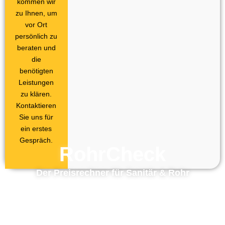
kommen wir
zu Ihnen, um
vor Ort
persönlich zu
beraten und
die
benötigten
Leistungen
zu klären.
Kontaktieren
Sie uns für
ein erstes
Gespräch.
RohrCheck
Der Preisrechner für Sanitär & Rohr