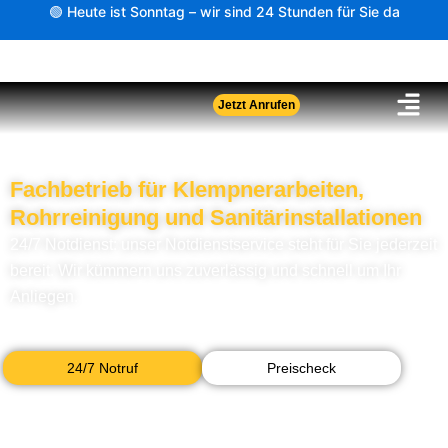
Zum
🟢 Heute ist Sonntag – wir sind 24 Stunden für Sie da
Inhalt
springen
Jetzt Anrufen
Fachbetrieb für Klempnerarbeiten,
Rohrreinigung und Sanitärinstallationen
24/7 Notdienst: unser Notdienstservice steht für Sie jederzeit
bereit. Wir kümmern uns zuverlässig und schnell um Ihr
Anliegen.
24/7 Notruf
Preischeck