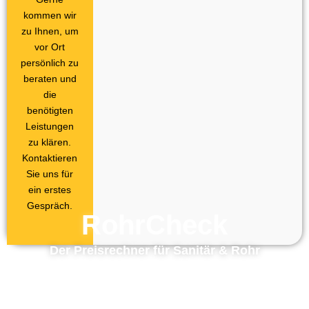
kommen wir
zu Ihnen, um
vor Ort
persönlich zu
beraten und
die
benötigten
Leistungen
zu klären.
Kontaktieren
Sie uns für
ein erstes
Gespräch.
RohrCheck
Der Preisrechner für Sanitär & Rohr