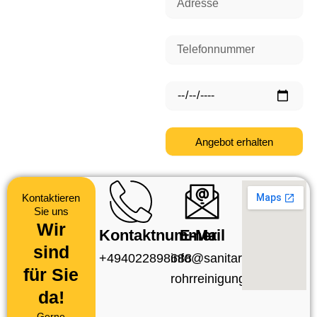
Telefonnummer
Datum
Angebot erhalten
Kontaktieren
Sie uns
Wir
Kontaktnummer
E-Mail
sind
+494022898688
info@sanitar-
für Sie
rohrreinigung.de
da!
Gerne