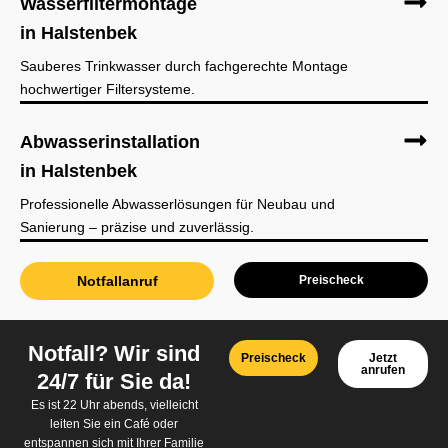
Wasserfiltermontage
in Halstenbek
Sauberes Trinkwasser durch fachgerechte Montage
hochwertiger Filtersysteme.
Abwasserinstallation
in Halstenbek
Professionelle Abwasserlösungen für Neubau und
Sanierung – präzise und zuverlässig.
Notfallanruf
Preischeck
Notfall? Wir sind
Preischeck
Jetzt
anrufen
24/7 für Sie da!
Es ist 22 Uhr abends, vielleicht
leiten Sie ein Café oder
entspannen sich mit Ihrer Familie