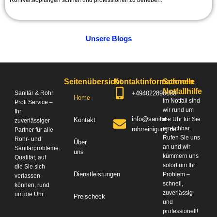
Rohrverstopfungen schnell und professionell zu beheben.
Unsere Blogs
Seitenübersicht
Kontaktinformationen
Schnelle
Notfallhilfe
+494022898688
Sanitär & Rohr
Home
Im Notfall sind
Profi Service –
wir rund um
Ihr
info@sanitar-
die Uhr für Sie
Kontakt
zuverlässiger
erreichbar.
rohrreinigung.de
Partner für alle
Rufen Sie uns
Rohr- und
Über
an und wir
Sanitärprobleme.
uns
kümmern uns
Qualität, auf
sofort um Ihr
die Sie sich
Dienstleistungen
Problem –
verlassen
schnell,
können, rund
zuverlässig
um die Uhr.
Preischeck
und
professionell!